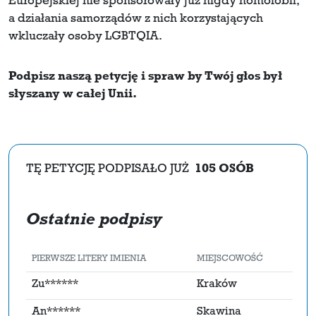
Europejskiej nie sponsorowały już nigdy homofobii,
a działania samorządów z nich korzystających
wkluczały osoby LGBTQIA.
Podpisz naszą petycję i spraw by Twój głos był
słyszany w całej Unii.
TĘ PETYCJĘ PODPISAŁO JUŻ
105 OSÓB
Ostatnie podpisy
PIERWSZE LITERY IMIENIA
MIEJSCOWOŚĆ
Zu******
Kraków
An******
Skawina