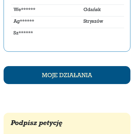
We******
Gdańsk
Ag******
Stryszów
Sz******
MOJE DZIAŁANIA
Podpisz petycję