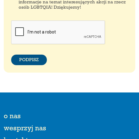
informacje na temat interesujących akcji na rzecz
osób LGBTQIA! Dziękujemy!
PODPISZ
o nas
wesprzyj nas