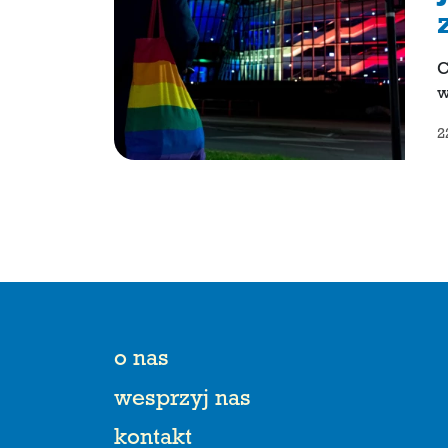
C
w
2
o nas
wesprzyj nas
kontakt