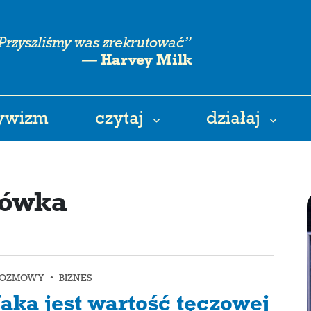
Przyszliśmy was zrekrutować”
—
Harvey Milk
tywizm
czytaj
działaj
tówka
OZMOWY • BIZNES
Jaka jest wartość tęczowej