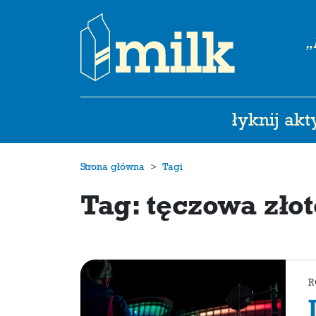
„
łyknij ak
Strona główna
Tagi
Tag: tęczowa zło
R