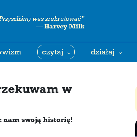
Przyszliśmy was zrekrutować”
—
Harvey Milk
tywizm
czytaj
działaj
 przekuwam w
 nam swoją historię!