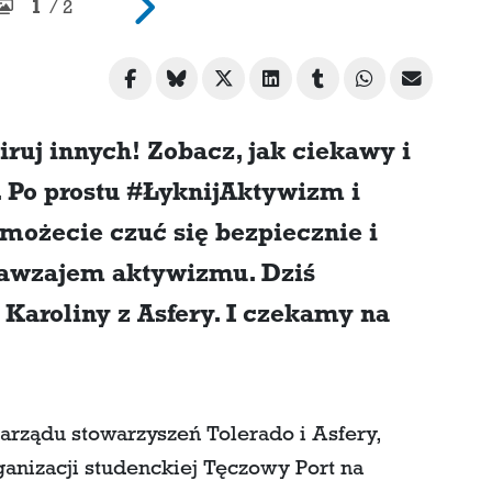
1
/ 2
iruj innych! Zobacz, jak ciekawy i
 Po prostu #ŁyknijAktywizm i
możecie czuć się bezpiecznie i
 nawzajem aktywizmu. Dziś
 Karoliny z Asfery. I czekamy na
zarządu stowarzyszeń Tolerado i Asfery,
anizacji studenckiej Tęczowy Port na