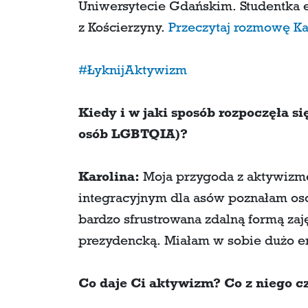
Uniwersytecie Gdańskim. Studentka et
z Kościerzyny.
Przeczytaj rozmowę Kar
#ŁyknijAktywizm
Kiedy i w jaki sposób rozpoczęła s
osób LGBTQIA)?
Karolina:
Moja przygoda z aktywizme
integracyjnym dla asów poznałam os
bardzo sfrustrowana zdalną formą za
prezydencką. Miałam w sobie dużo ene
Co daje Ci aktywizm? Co z niego c