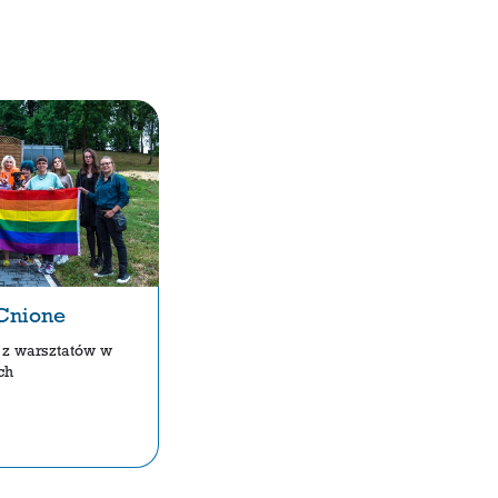
nione
e z warsztatów w
ch