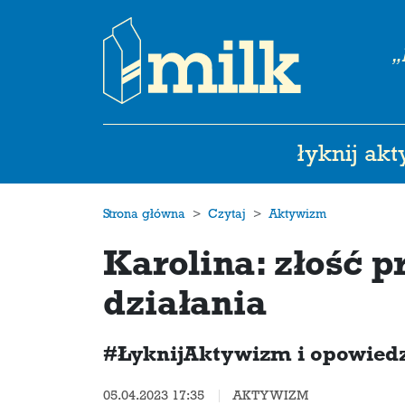
„
łyknij ak
Strona główna
Czytaj
Aktywizm
Karolina: złość
działania
#ŁyknijAktywizm i opowiedz
05.04.2023 17:35
AKTYWIZM