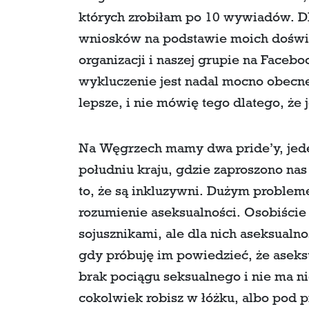
których zrobiłam po 10 wywiadów. D
wniosków na podstawie moich doświ
organizacji i naszej grupie na Faceb
wykluczenie jest nadal mocno obecn
lepsze, i nie mówię tego dlatego, że
Na Węgrzech mamy dwa pride’y, jeden
południu kraju, gdzie zaproszono na
to, że są inkluzywni. Dużym probleme
rozumienie aseksualności. Osobiście
sojusznikami, ale dla nich aseksualn
gdy próbuję im powiedzieć, że aseks
brak pociągu seksualnego i nie ma n
cokolwiek robisz w łóżku, albo pod pr