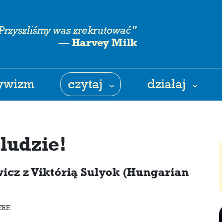
Przyszliśmy was zrekrutować”
—
Harvey Milk
tywizm
czytaj
działaj
 ludzie!
cz z Viktórią Sulyok (Hungarian
ERE