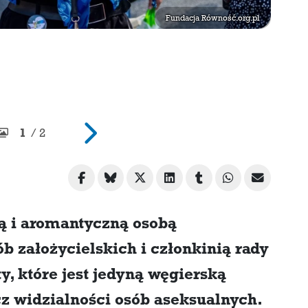
Fundacja Równość.org.pl
1
/ 2
ną i aromantyczną osobą
ób założycielskich i członkinią rady
 które jest jedyną węgierską
cz widzialności osób aseksualnych.