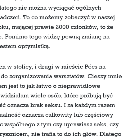
latego nie można wyciągać ogólnych
adczeń. To co możemy zobaczyć w naszej
ooku, mającej prawie 2000 członków, to że
e. Pomimo tego widzę pewną zmianę na
 jestem optymistką.
 w stolicy, i drugi w mieście Pécs na
s do zorganizowania warsztatów. Cieszy mnie
m jest to jak łatwo o nieprawidłowe
 widziałam wiele osób, które próbują być
ość oznacza brak seksu. I za każdym razem
ualność oznacza całkowity lub częściowy
ic wspólnego z tym czy uprawiasz seks, czy
ysznicem, nie trafia to do ich głów. Dlatego