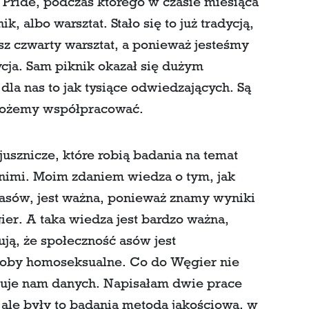
 Pride, podczas którego w czasie miesiąca
albo warsztat. Stało się to już tradycją,
z czwarty warsztat, a ponieważ jesteśmy
dycja. Sam piknik okazał się dużym
dla nas to jak tysiące odwiedzających. Są
i możemy współpracować.
jusznicze, które robią badania na temat
 nimi. Moim zdaniem wiedza o tym, jak
 asów, jest ważna, ponieważ znamy wyniki
er. A taka wiedza jest bardzo ważna,
ją, że społeczność asów jest
soby homoseksualne. Co do Węgier nie
uje nam danych. Napisałam dwie prace
 ale były to badania metodą jakościową, w