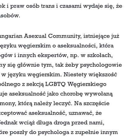
ek i praw osób trans i czasami wydaje się, że
zasobów.
ungarian Asexual Community, istniejące już
 języku węgierskim o aseksualności, która
gów i innych ekspertów, np. w szkołach,
jemy się głównie tym, tak żeby psychologowie
w w języku węgierskim. Niestety większość
spólnego z sekcją LGBTQ Węgierskiego
tuje aseksualność jako chorobę wywołaną
mony, którą należy leczyć. Na szczęście
kceptować aseksualność, uznawać, że
. Jednak wciąż długa droga przed nami,
óre poszły do psychologa z zupełnie innym