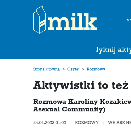
„
łyknij ak
Strona główna
Czytaj
Rozmowy
Aktywistki to też
Rozmowa Karoliny Kozakiewi
Asexual Community)
24.01.2023 01:02
ROZMOWY
WE ARE H