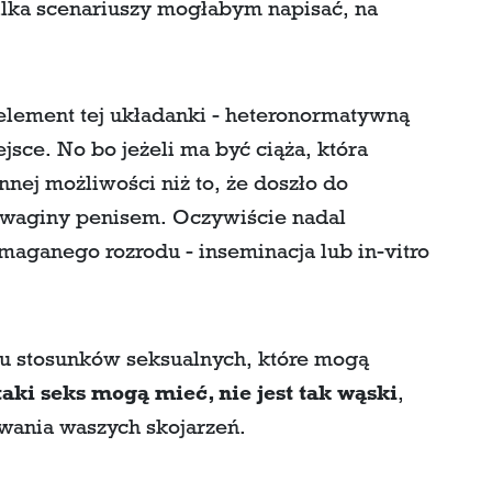
ilka scenariuszy mogłabym napisać, na
element tej układanki - heteronormatywną
jsce. No bo jeżeli ma być ciąża, która
nnej możliwości niż to, że doszło do
i waginy penisem. Oczywiście nadal
aganego rozrodu - inseminacja lub in-vitro
u stosunków seksualnych, które mogą
taki seks mogą mieć, nie jest tak wąski
,
ywania waszych skojarzeń.