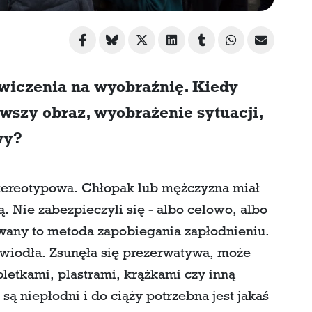
iczenia na wyobraźnię. Kiedy
rwszy obraz, wyobrażenie sytuacji,
wy?
stereotypowa. Chłopak lub mężczyzna miał
. Nie zabezpieczyli się - albo celowo, albo
wany to metoda zapobiegania zapłodnieniu.
awiodła. Zsunęła się prezerwatywa, może
bletkami, plastrami, krążkami czy inną
ą niepłodni i do ciąży potrzebna jest jakaś