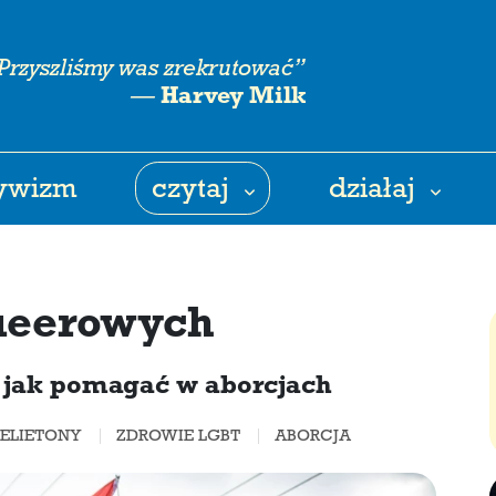
Przyszliśmy was zrekrutować”
—
Harvey Milk
tywizm
czytaj
działaj
queerowych
, jak pomagać w aborcjach
FELIETONY
ZDROWIE LGBT
ABORCJA