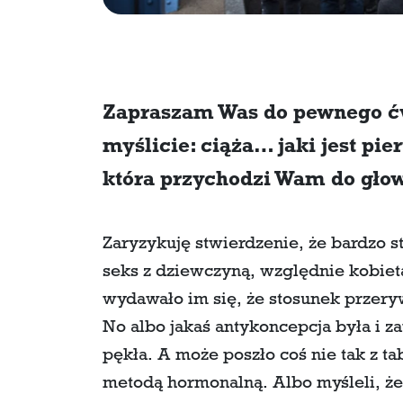
Zapraszam Was do pewnego ćw
myślicie: ciąża… jaki jest pie
która przychodzi Wam do gło
Zaryzykuję stwierdzenie, że bardzo 
seks z dziewczyną, względnie kobietą
wydawało im się, że stosunek przery
No albo jakaś antykoncepcja była i z
pękła. A może poszło coś nie tak z ta
metodą hormonalną. Albo myśleli, że s