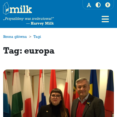
„Przyszliśmy was zrekrutować”
—
Harvey Milk
Strona główna
Tagi
Tag: europa