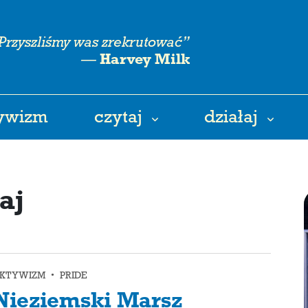
Przyszliśmy was zrekrutować”
—
Harvey Milk
tywizm
czytaj
działaj
aj
KTYWIZM • PRIDE
Nieziemski Marsz