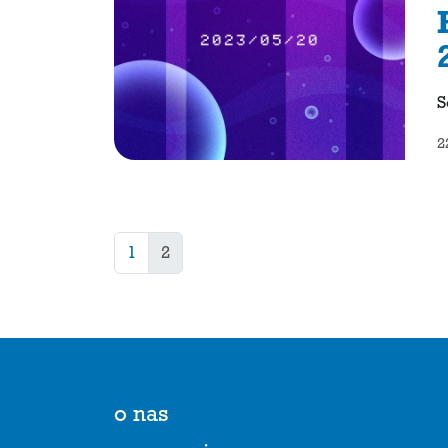
S
2
1
2
o nas