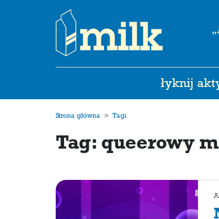
„
łyknij ak
Strona główna
Tagi
Tag: queerowy m
A