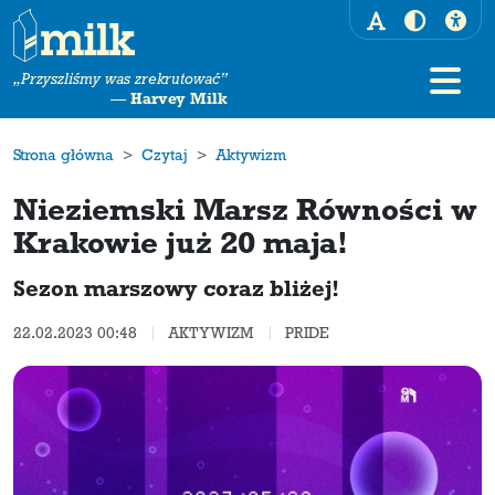
„Przyszliśmy was zrekrutować”
—
Harvey Milk
Strona główna
Czytaj
Aktywizm
Nieziemski Marsz Równości w
Krakowie już 20 maja!
Sezon marszowy coraz bliżej!
22.02.2023 00:48
AKTYWIZM
PRIDE