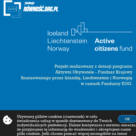
Projekt realizowany z dotacji programu
Aktywni Obywatele - Fundusz Krajowy
finansowanego przez Islandię, Liechtenstein i Norwegię
w ramach Funduszy EOG.
Używamy plików cookies (ciasteczek) w celu
OK
świadczenia usług w sposób dostosowany do Twoich
indywidualnych preferencji. Dalsze korzystanie z serwisu oznacza
że przyjmujesz tę informację do wiadomości i akceptujesz nasze
pliki cookies. Jeśli chcesz poznać więcej szczegółów na temat