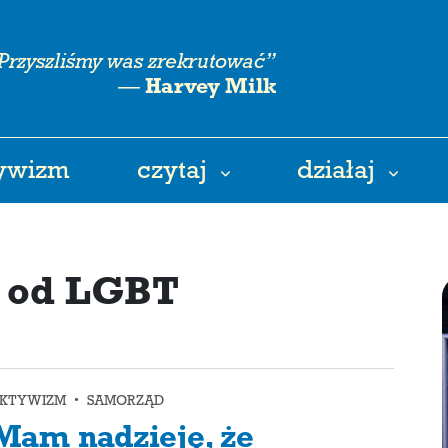
Przyszliśmy was zrekrutować”
—
Harvey Milk
tywizm
czytaj
działaj
e od LGBT
KTYWIZM • SAMORZĄD
Mam nadzieję, że