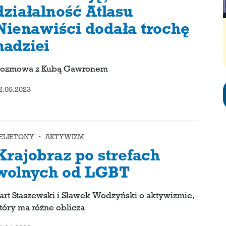
działalność Atlasu
Nienawiści dodała trochę
nadziei
ozmowa z Kubą Gawronem
2.05.2023
ELIETONY • AKTYWIZM
Krajobraz po strefach
wolnych od LGBT
art Staszewski i Sławek Wodzyński o aktywizmie,
tóry ma różne oblicza