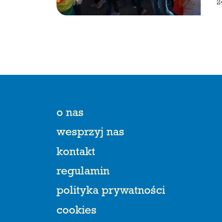
2
o nas
wesprzyj nas
kontakt
regulamin
polityka prywatności
cookies