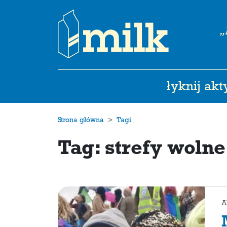
„
łyknij ak
Strona główna
Tagi
Tag: strefy woln
A