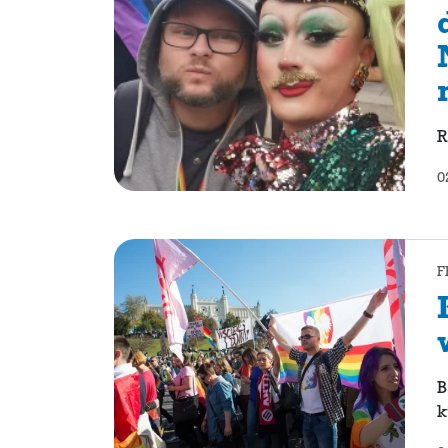
R
0
F
B
k