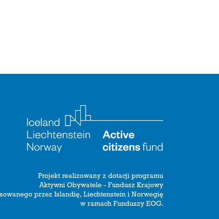
Projekt realizowany z dotacji programu
Aktywni Obywatele - Fundusz Krajowy
sowanego przez Islandię, Liechtenstein i Norwegię
w ramach Funduszy EOG.