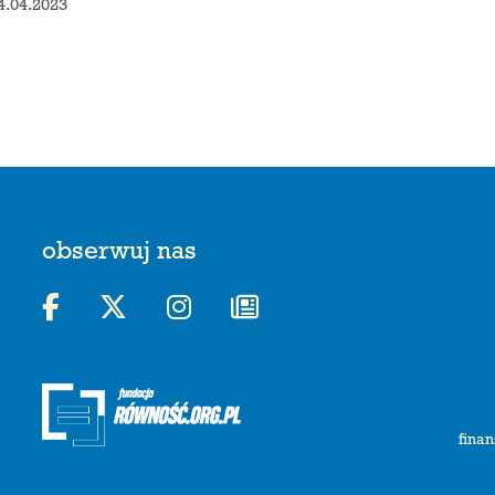
4.04.2023
obserwuj nas
finan