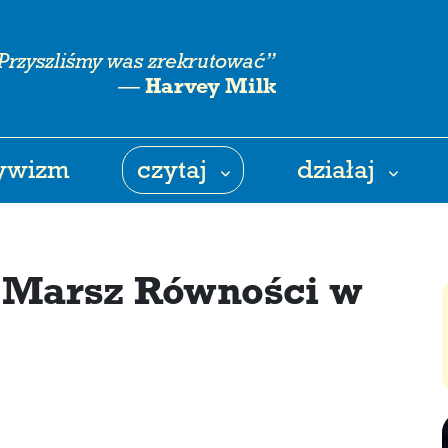
Przyszliśmy was zrekrutować”
—
Harvey Milk
tywizm
czytaj
działaj
 Marsz Równości w