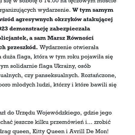
ł się w sobotę o 14.00 na tęczowym moście
rganizujących wydarzenie.
W tym samym
wśród agresywnych okrzyków atakującej
2023 demonstrację zabezpieczała
olicjantek, a sam Marsz Równości
ch przeszkód.
Wydarzenie otwierała
 duża flaga, która w tym roku pojawiła się
 tym solidarnie flaga Ukrainy, osób
sualnych, czy panseksualnych. Roztańczone,
ro młodych ludzi, którzy i które bawili się
arł do Urzędu Wojewódzkiego, gdzie jego
chać jeszcze kilku przemówień i... zrobić
rag queen, Kitty Queen i Avrill De Mon!