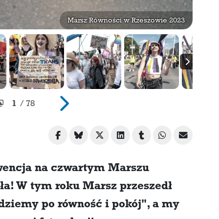
Marsz Równości w Rzeszowie 2023
1
/ 78
wencja na czwartym Marszu
ła! W tym roku Marsz przeszedł
dziemy po równość i pokój", a my