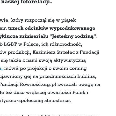
aszej fotorelacji.
e, który rozpoczął się w piątek
azem
trzech odcinków wyprodukowanego
yklucza miniserialu "Jesteśmy rodziną".
ób LGBT w Polsce, ich różnorodność,
w produkcji, Kazimierz Strzelec z Fundacji
 się także z nami swoją aktywistyczną
m,
mówił po projekcji o swoim coming
o ujawniony gej na przedmieściach Lublina,
Fundacji Równość.org.pl zwracali uwagę na
le też dużo większej otwartości Polek i
tyczno-społecznej atmosferze.