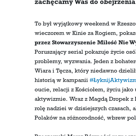
zachęcamy Was do obejrzenia n
To był wyjątkowy weekend w Rzeszowi
wieczorem w Kinie za Rogiem, pok
przez Stowarzyszenie Miłość Nie W
Poruszający serial pokazuje życie os
problemy, wyzwania. Jeden z bohateró
Wiara i Tęcza, który niedawno dzielił
historią w kampanii
#ŁyknijAktywiz
oucie, relacji z Kościołem, życiu jak
aktywizmie. Wraz z Magdą Dropek z 
rolę nadziei w dzisiejszych czasach, a
Polaków na różnorodność, wbrew poli