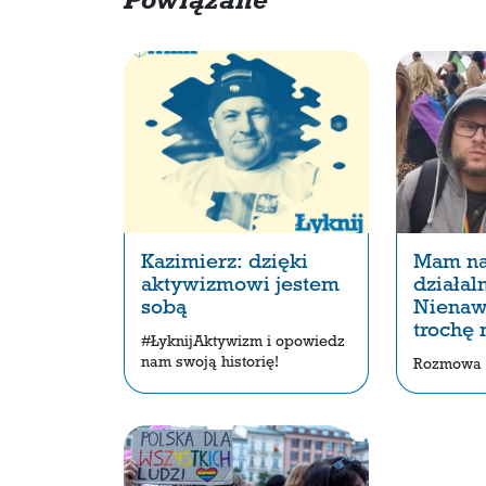
Powiązane
Kazimierz: dzięki
Mam na
aktywizmowi jestem
działal
sobą
Nienaw
trochę 
#ŁyknijAktywizm i opowiedz
nam swoją historię!
Rozmowa 