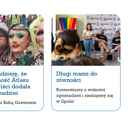
dzieję, że
Długi marsz do
ność Atlasu
równości
iści dodała
Rozmawiamy o wolności
nadziei
zgromadzeń i sieciujemy się
w Opolu!
z Kubą Gawronem