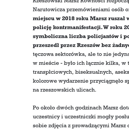
Rzeszowski Marsz Równości rozpoczą
Narutowicza przemówieniami osób o
miejscu w 2018 roku Marsz ruszał 
policję kontrmanifestacji. W roku 
symboliczna liczba policjantów i p
przeszedł przez Rzeszów bez żadny
tęczowa sektorówka, ale to nie jedyna
w mieście - było ich łącznie kilka, w
transpłciowych, biseksualnych, asek
kolorowe wydarzenie przyciągnęło spo
na rzeszowskich ulicach.
Po około dwóch godzinach Marsz dot
uczestnicy i uczestniczki mogły posłu
sobie zdjęcia z prowadzącymi Marsz d