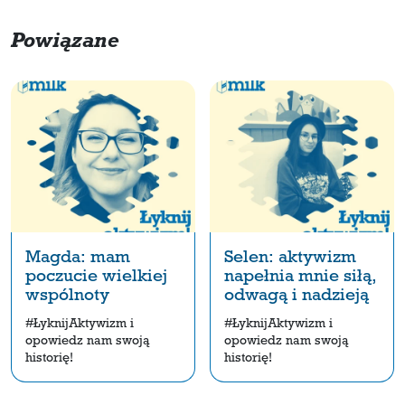
Powiązane
Magda: mam
Selen: aktywizm
poczucie wielkiej
napełnia mnie siłą,
wspólnoty
odwagą i nadzieją
#ŁyknijAktywizm i
#ŁyknijAktywizm i
opowiedz nam swoją
opowiedz nam swoją
historię!
historię!