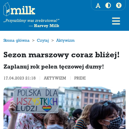
„Przyszliśmy was zrekrutować”
—
Harvey Milk
Strona główna
Czytaj
Aktywizm
Sezon marszowy coraz bliżej!
Zaplanuj rok pełen tęczowej dumy!
17.04.2023 21:18
AKTYWIZM
PRIDE