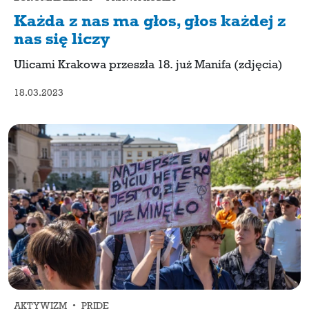
Każda z nas ma głos, głos każdej z
nas się liczy
Ulicami Krakowa przeszła 18. już Manifa (zdjęcia)
18.03.2023
AKTYWIZM • PRIDE