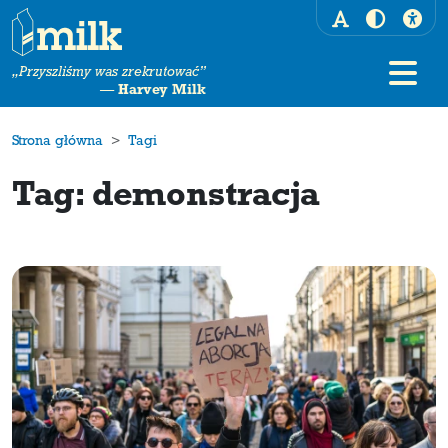
„Przyszliśmy was zrekrutować”
—
Harvey Milk
Strona główna
Tagi
Tag: demonstracja