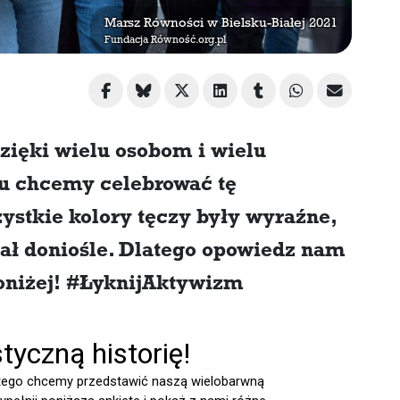
Marsz Równości w Bielsku-Białej 2021
Fundacja Równość.org.pl
ięki wielu osobom i wielu
u chcemy celebrować tę
stkie kolory tęczy były wyraźne,
ał doniośle. Dlatego opowiedz nam
poniżej! #ŁyknijAktywizm