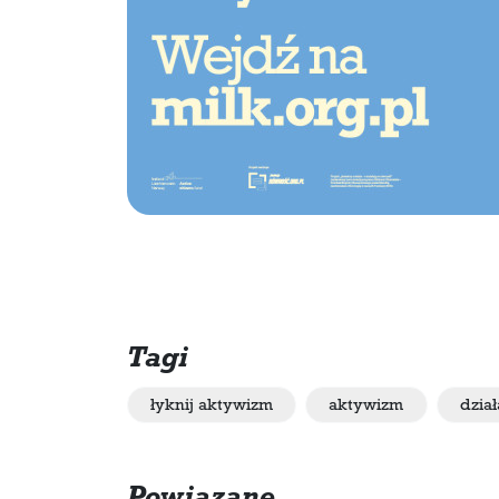
Tagi
łyknij aktywizm
aktywizm
dział