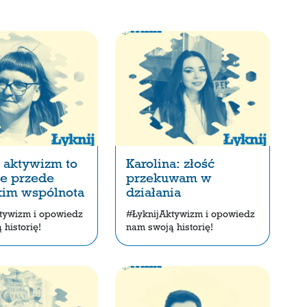
 aktywizm to
Karolina: złość
ie przede
przekuwam w
kim wspólnota
działania
tywizm i opowiedz
#ŁyknijAktywizm i opowiedz
historię!
nam swoją historię!