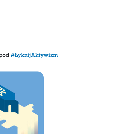
 pod
#ŁyknijAktywizm