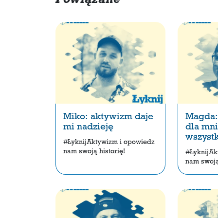
Powiązane
Miko: aktywizm daje
Magda:
mi nadzieję
dla mn
wszyst
#ŁyknijAktywizm i opowiedz
nam swoją historię!
#ŁyknijAk
nam swoją 