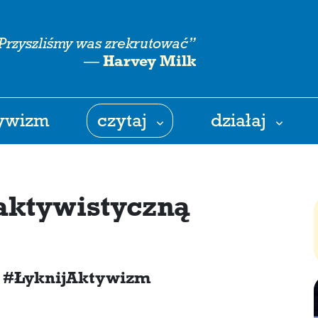
Przyszliśmy was zrekrutować”
—
Harvey Milk
tywizm
czytaj
działaj
aktywistyczną
y! #ŁyknijAktywizm