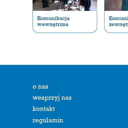
Komunikacja
Komuni
wewnętrzna
zewnęt
o nas
wesprzyj nas
kontakt
regulamin