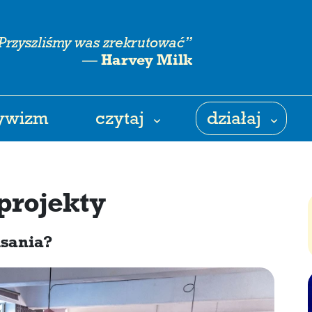
Przyszliśmy was zrekrutować”
—
Harvey Milk
tywizm
czytaj
działaj
projekty
sania?