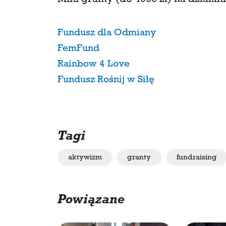
Mini granty (do 4900 zł) na działan
Fundusz dla Odmiany
FemFund
Rainbow 4 Love
Fundusz Rośnij w Siłę
Tagi
aktywizm
granty
fundraising
Powiązane