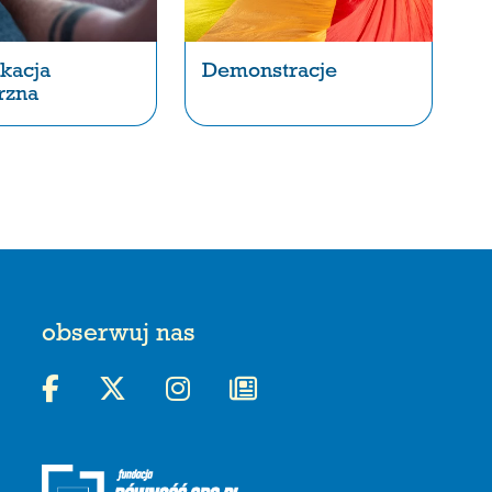
kacja
Demonstracje
rzna
obserwuj nas