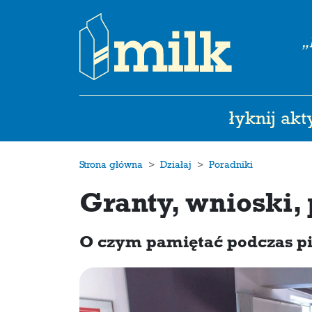
„
łyknij ak
Strona główna
Działaj
Poradniki
Granty, wnioski, 
O czym pamiętać podczas pi