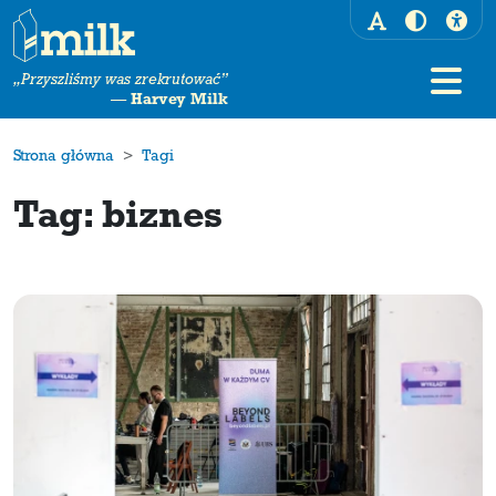
„Przyszliśmy was zrekrutować”
—
Harvey Milk
Strona główna
Tagi
Tag: biznes