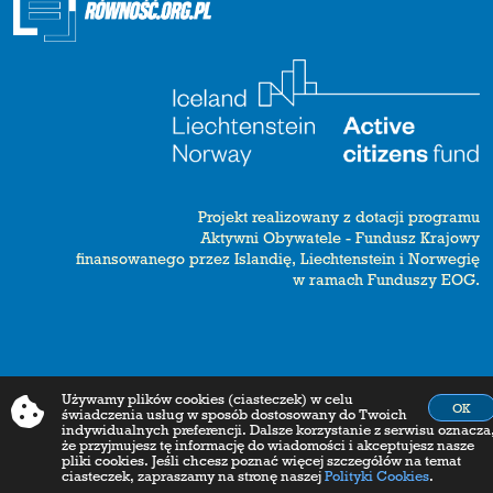
Projekt realizowany z dotacji programu
Aktywni Obywatele - Fundusz Krajowy
finansowanego przez Islandię, Liechtenstein i Norwegię
w ramach Funduszy EOG.
Używamy plików cookies (ciasteczek) w celu
OK
świadczenia usług w sposób dostosowany do Twoich
indywidualnych preferencji. Dalsze korzystanie z serwisu oznacza
że przyjmujesz tę informację do wiadomości i akceptujesz nasze
pliki cookies. Jeśli chcesz poznać więcej szczegółów na temat
ciasteczek, zapraszamy na stronę naszej
Polityki Cookies
.