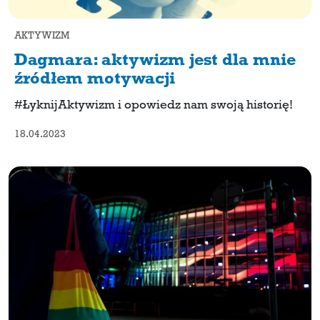
AKTYWIZM
Dagmara: aktywizm jest dla mnie
źródłem motywacji
#ŁyknijAktywizm i opowiedz nam swoją historię!
18.04.2023