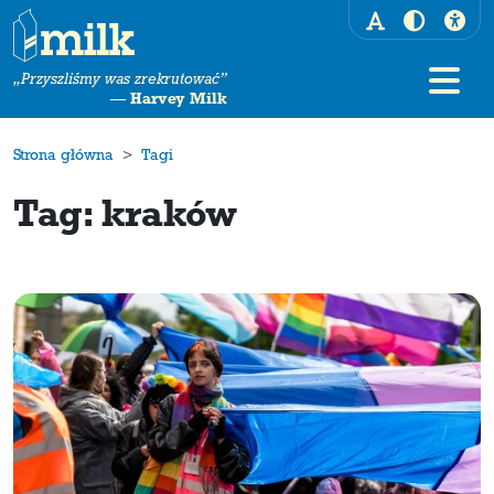
„Przyszliśmy was zrekrutować”
—
Harvey Milk
Strona główna
Tagi
Tag: kraków