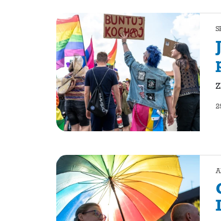
S
Z
2
A