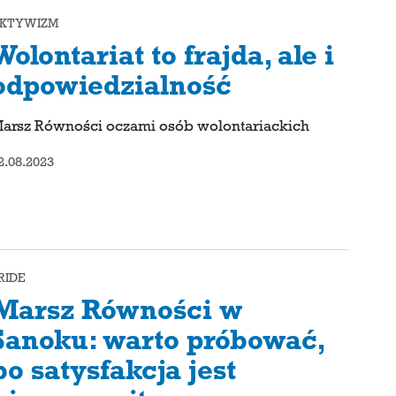
KTYWIZM
Wolontariat to frajda, ale i
odpowiedzialność
arsz Równości oczami osób wolontariackich
2.08.2023
RIDE
Marsz Równości w
Sanoku: warto próbować,
bo satysfakcja jest