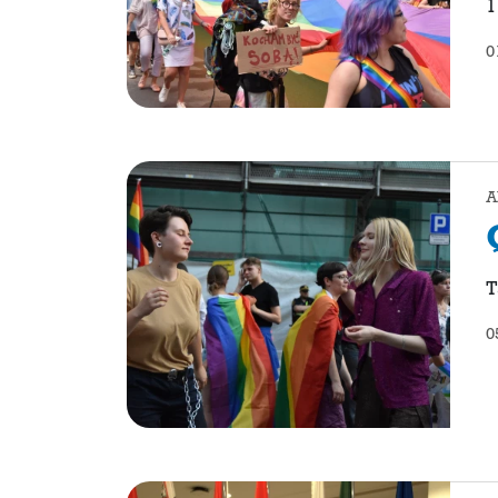
1
0
A
T
0