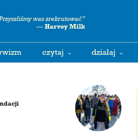
Przyszliśmy was zrekrutować”
—
Harvey Milk
tywizm
czytaj
działaj
ndacji