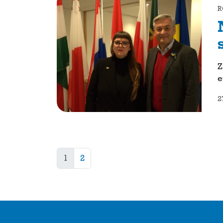
R
Z
e
2
1
2