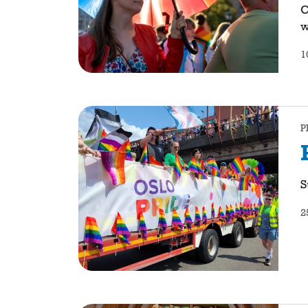
C
w
1
P
S
2