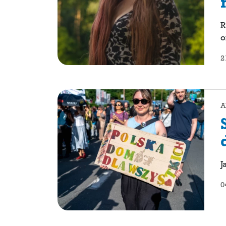
R
o
2
A
J
0