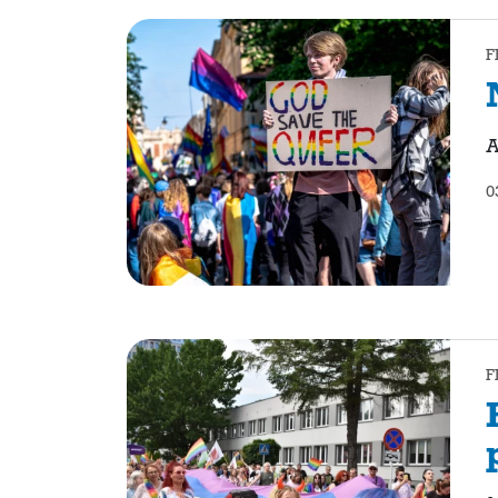
F
A
0
F