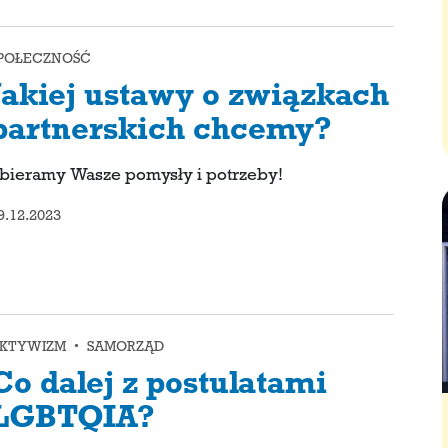
POŁECZNOŚĆ
Jakiej ustawy o związkach
partnerskich chcemy?
bieramy Wasze pomysły i potrzeby!
9.12.2023
KTYWIZM • SAMORZĄD
Co dalej z postulatami
LGBTQIA?