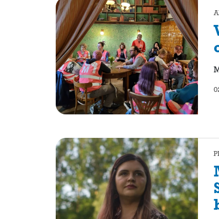
A
M
0
P